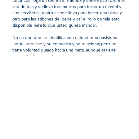
Entonces llega un cliente a la tienda y señala ese rollo más
alto de tela y se lleva tres metros para hacer un mantel y
sus servilletas; y otro cliente lleva para hacer una blusa y
otro para las sábanas del bebé y así el rollo de tela está
disponible para lo que usted quiera mandar.
No es que uno se identifica con esto en una pasividad
inerte, uno vive y se comunica y se relaciona; pero no
tiene voluntad guiada hacia una meta, aunque sí tiene
propósito. El propósito de la materia es ser útil a Lo
Creativo para lo que disponga. Un propósito mudo,
silencioso, una disponibilidad. Un honrar la vida.
Este es el fundamento de la magia; la disponibilidad total
de Lo Receptivo frente a la voluntad total de Lo Creativo
que es recibido
y aceptado.
Lo Receptivo nunca repite, cada vez es la primera vez. Su
ausencia de patrones establecidos, de pre-conceptos, de
pre-juicios, lo predispone al servicio completo y por eso
nunca repite. ¿Cómo repetir si cada vez es la primera vez?.
Lo Receptivo es virginal, lo usas y lo usas, cada vez es la
primera vez y nunca se agota.